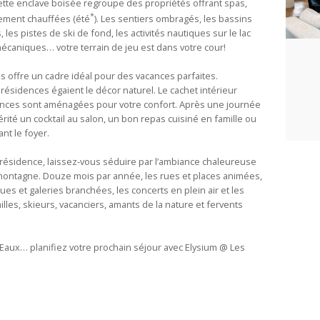
ette enclave boisée regroupe des propriétés offrant spas,
*
nement chauffées (été
). Les sentiers ombragés, les bassins
 les pistes de ski de fond, les activités nautiques sur le lac
écaniques… votre terrain de jeu est dans votre cour!
 offre un cadre idéal pour des vacances parfaites.
 résidences égaient le décor naturel. Le cachet intérieur
dences sont aménagées pour votre confort. Après une journée
érité un cocktail au salon, un bon repas cuisiné en famille ou
nt le foyer.
résidence, laissez-vous séduire par l’ambiance chaleureuse
la montagne. Douze mois par année, les rues et places animées,
es et galeries branchées, les concerts en plein air et les
illes, skieurs, vacanciers, amants de la nature et fervents
aux… planifiez votre prochain séjour avec Elysium @ Les