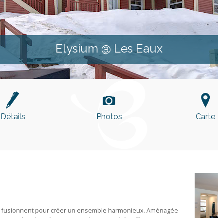
Elysium @ Les Eaux
?
Í
o
Détails
Photos
Carte
ts fusionnent pour créer un ensemble harmonieux. Aménagée