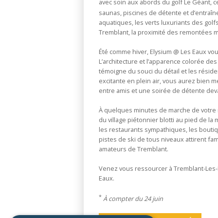
avec soin aux abords du golf Le Géant, c
saunas, piscines de détente et d’entraî
aquatiques, les verts luxuriants des golfs,
Tremblant, la proximité des remontées m
Été comme hiver, Elysium @ Les Eaux vous
L’architecture et l’apparence colorée des
témoigne du souci du détail et les rési
excitante en plein air, vous aurez bien m
entre amis et une soirée de détente deva
À quelques minutes de marche de votre 
du village piétonnier blotti au pied de 
les restaurants sympathiques, les boutiqu
pistes de ski de tous niveaux attirent fam
amateurs de Tremblant.
Venez vous ressourcer à Tremblant-Les-E
Eaux.
*
À compter du 24 juin