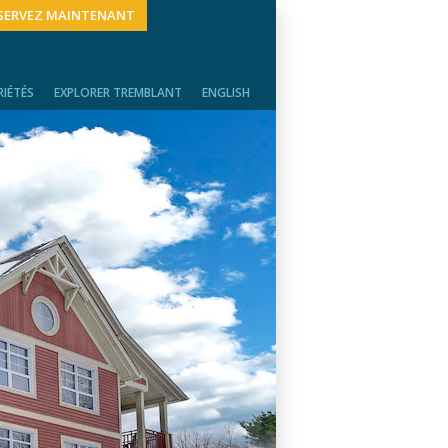
SERVEZ MAINTENANT
RIÉTÉS
EXPLORER TREMBLANT
ENGLISH
RIÉTÉS
VERSANT SUD
TRETIEN
VERSANT SOLEIL
ACTIVITÉS ET ÉVÉNEMENTS
LA MONTAGNE EN CHIFFRES
LIENS UTILES