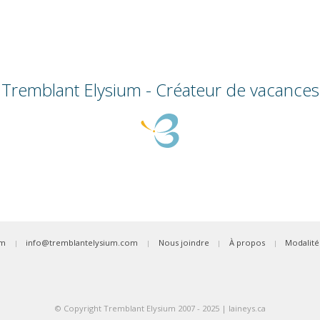
Tremblant Elysium - Créateur de vacances
am
info@tremblantelysium.com
Nous joindre
À propos
Modalité
|
|
|
|
© Copyright Tremblant Elysium 2007 - 2025 |
laineys.ca